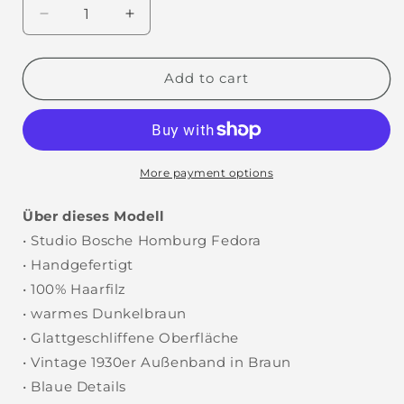
Decrease
Increase
quantity
quantity
for
for
Al
Al
Add to cart
More payment options
Über dieses Modell
• Studio Bosche Homburg Fedora
• Handgefertigt
• 100% Haarfilz
• warmes Dunkelbraun
• Glattgeschliffene Oberfläche
• Vintage 1930er Außenband in Braun
• Blaue Details