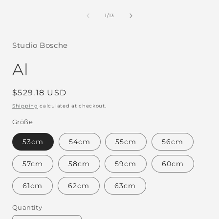
of
1
/
13
Studio Bosche
Al
Regular
$529.18 USD
price
Shipping
calculated at checkout.
Größe
53cm
54cm
55cm
56cm
57cm
58cm
59cm
60cm
61cm
62cm
63cm
Quantity