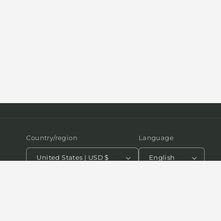
Country/region
Language
United States | USD $
English
Payment
methods