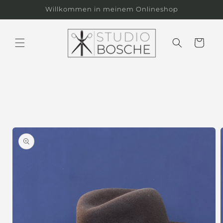
Skip to
Willkommen in meinem Onlineshop
content
Cart
Skip to
product
information