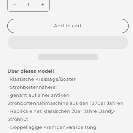
Decrease
Increase
quantity
quantity
for
for
Vito
Vito
Add to cart
007
007
Über dieses Modell
• klassische Kreissäge/Boater
• Strohbortennäherei
• genäht auf einer antiken
Strohbortennähmaschine aus den 1870er Jahren
• Replika eines klassischen 20er Jahre Dandy-
Strohhut
• Doppellagige Krempenverarbeitung