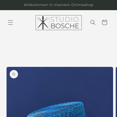
Skip to
Willkommen in meinem Onlineshop
content
Cart
Skip to
product
information