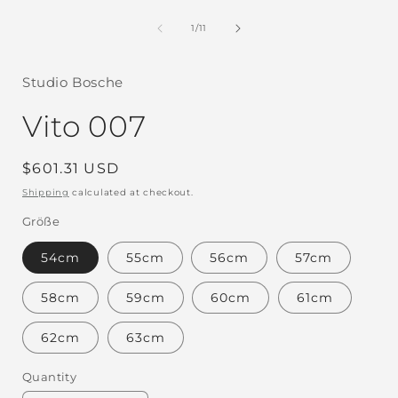
of
1
/
11
Studio Bosche
Vito 007
Regular
$601.31 USD
price
Shipping
calculated at checkout.
Größe
54cm
55cm
56cm
57cm
58cm
59cm
60cm
61cm
62cm
63cm
Quantity